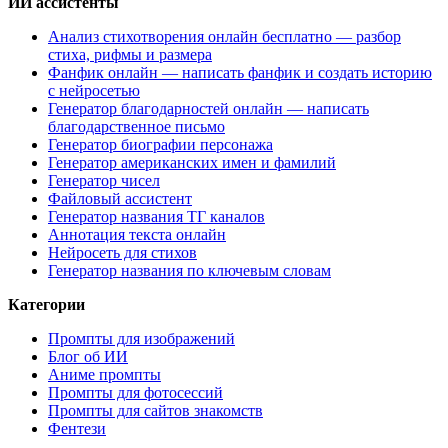
ИИ ассистенты
Анализ стихотворения онлайн бесплатно — разбор
стиха, рифмы и размера
Фанфик онлайн — написать фанфик и создать историю
с нейросетью
Генератор благодарностей онлайн — написать
благодарственное письмо
Генератор биографии персонажа
Генератор американских имен и фамилий
Генератор чисел
Файловый ассистент
Генератор названия ТГ каналов
Аннотация текста онлайн
Нейросеть для стихов
Генератор названия по ключевым словам
Категории
Промпты для изображений
Блог об ИИ
Аниме промпты
Промпты для фотосессий
Промпты для сайтов знакомств
Фентези