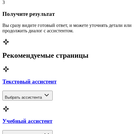
3
Получите результат
Вы сразу видите готовый ответ, и можете уточнять детали или
продолжить диалог с ассистентом.
Рекомендуемые страницы
Текстовый ассистент
Выбрать ассистента
Нейросеть для генерации текста
Нейросеть для стихов
Учебный ассистент
Фанфик онлайн — написать фанфик и создать историю
с нейросетью