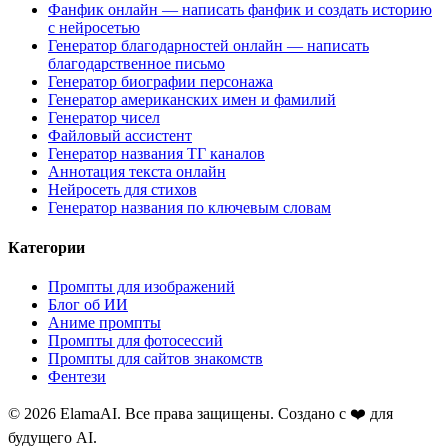
Фанфик онлайн — написать фанфик и создать историю
с нейросетью
Генератор благодарностей онлайн — написать
благодарственное письмо
Генератор биографии персонажа
Генератор американских имен и фамилий
Генератор чисел
Файловый ассистент
Генератор названия ТГ каналов
Аннотация текста онлайн
Нейросеть для стихов
Генератор названия по ключевым словам
Категории
Промпты для изображений
Блог об ИИ
Аниме промпты
Промпты для фотосессий
Промпты для сайтов знакомств
Фентези
© 2026 ElamaAI. Все права защищены. Создано с ❤️ для
будущего AI.