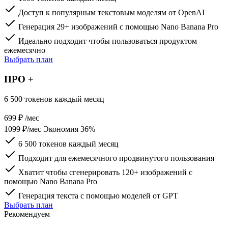
Удобный онлайн переводчик с русского на эмодзи и
и систем
Доступ к популярным текстовым моделям от OpenAI
обратно
Онлайн сервис для автоматической расстановки знаков
Удобный онлайн сервис для поиска рифм к словам
Генерация 29+ изображений с помощью Nano Banana Pro
препинания
Удобный онлайн рандомайзер для выбора «да» или
Удобный генератор случайных чисел и символов
Идеально подходит чтобы пользоваться продуктом
«нет» и других вариантов
ежемесячно
онлайн
Удобный онлайн генератор текста и песен с нейросетью
Выбрать план
Онлайн сервис для правильной расстановки запятых в
тексте
Создание текстов и песен с помощью нейросети онлайн
ПРО +
6 500 токенов каждый месяц
Генерация текста и никнеймов с помощью нейросети
Создание уникальных персонажей для аниме и игр с
699
₽
/мес
помощью онлайн-сервисов и ИИ
1099 ₽/мес
Экономия 36%
6 500 токенов каждый месяц
Подходит для ежемесячного продвинутого пользования
Хватит чтобы сгенерировать 120+ изображений с
помощью Nano Banana Pro
Генерация текста с помощью моделей от GPT
Выбрать план
Рекомендуем