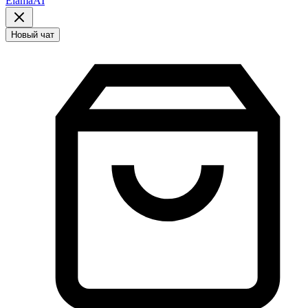
ElamaAI
Новый чат