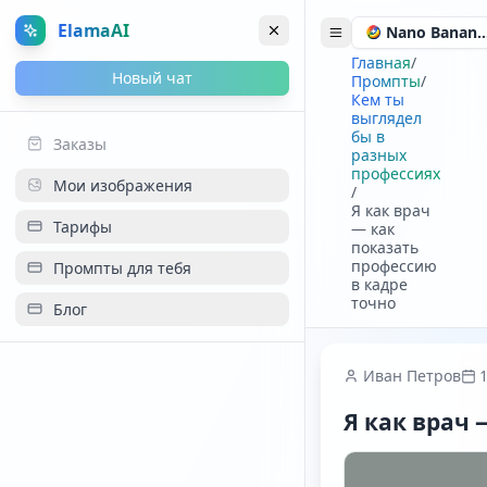
ElamaAI
Nano Banana
Главная
/
Новый чат
Промпты
/
Кем ты
выглядел
бы в
Заказы
разных
профессиях
Мои изображения
/
Я как врач
Тарифы
— как
показать
профессию
Промпты для тебя
в кадре
точно
Блог
Иван Петров
Я как врач 