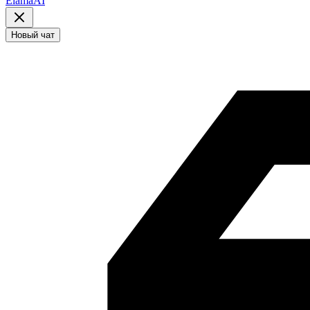
ElamaAI
Новый чат