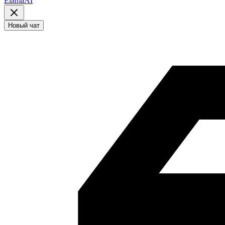
ElamaAI
Новый чат