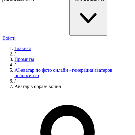
Войти
Главная
/
Промпты
/
AI-аватар по фото онлайн - генерация аватаров
нейросетью
/
Аватар в образе воина