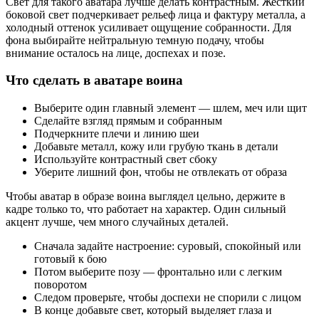
Свет для такого аватара лучше делать контрастным. Жесткий
боковой свет подчеркивает рельеф лица и фактуру металла, а
холодный оттенок усиливает ощущение собранности. Для
фона выбирайте нейтральную темную подачу, чтобы
внимание осталось на лице, доспехах и позе.
Что сделать в аватаре воина
Выберите один главный элемент — шлем, меч или щит
Сделайте взгляд прямым и собранным
Подчеркните плечи и линию шеи
Добавьте металл, кожу или грубую ткань в детали
Используйте контрастный свет сбоку
Уберите лишний фон, чтобы не отвлекать от образа
Чтобы аватар в образе воина выглядел цельно, держите в
кадре только то, что работает на характер. Один сильный
акцент лучше, чем много случайных деталей.
Сначала задайте настроение: суровый, спокойный или
готовый к бою
Потом выберите позу — фронтально или с легким
поворотом
Следом проверьте, чтобы доспехи не спорили с лицом
В конце добавьте свет, который выделяет глаза и