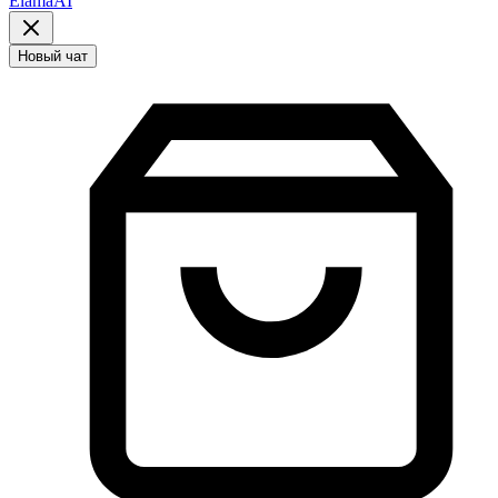
ElamaAI
Новый чат