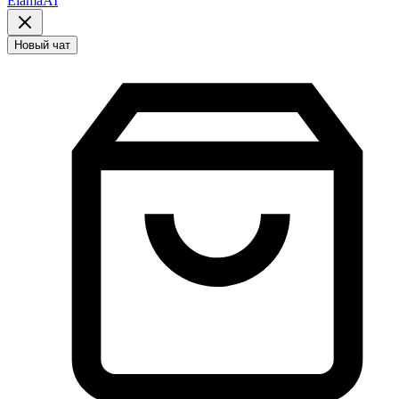
ElamaAI
Новый чат