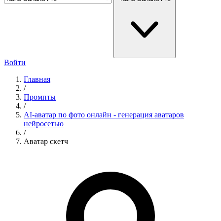
Войти
Главная
/
Промпты
/
AI-аватар по фото онлайн - генерация аватаров
нейросетью
/
Аватар скетч