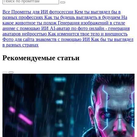
Все
Промпты для ИИ фотосессии
Кем ты выглядел бы в
разных профессиях
Как ты будешь выглядеть в будущем
На
какое животное ты похож
Генерация изображений в стиле
аниме с помощью ИИ
AI-аватар по фото онлайн - генерация
аватаров нейросетью
Как изменится твое тело и внешность
Фото для сайта знакомств с помощью ИИ
Как бы ты выглядел
в разных странах
Рекомендуемые статьи