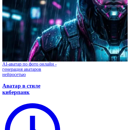
AI-аватар по фото онлайн -
генерация аватаров
нейросетью
Аватар в стиле
киберпанк