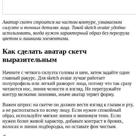
Аватар скетч строится на чистом контуре, узнаваемом
силуэте и точных деталях лица. Такой sketch avatar удобно
использовать, когда нужен характерный образ без перегруза
цветом и лишними элементами.
Как сделать аватар скетч
выразительным
Начните с четкого силуэта головы и шеи, затем задайте один
главный ракурс. Для sketch avatar лучше работает
полупрофиль или легкий разворот лица, потому что так сразу
читаются нос, линия челюсти и взгляд. Не перегружайте
контур мелкими линиями, иначе аватар теряет форму.
Важен штрих: на скетче он должен вести взгляд к глазам и рту,
а не расползаться по всему лицу. Если нужен спокойный
образ, используйте мягкие линии и минимум тени. Если
нужен более живой характер, добавьте контраст в бровях,
волосах и линии подбородка, но оставьте фон чистым.