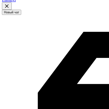
ElamaAI
Новый чат