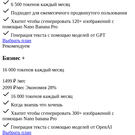
6 500 токенов каждый месяц
Генерация текста и никнеймов с помощью нейросети
Создание уникальных персонажей для аниме и игр с
Подходит для ежемесячного продвинутого пользования
помощью онлайн-сервисов и ИИ
Хватит чтобы сгенерировать 120+ изображений с
помощью Nano Banana Pro
Генерация текста с помощью моделей от GPT
Выбрать план
Рекомендуем
Бизнес +
16 000 токенов каждый месяц
1499
₽
/мес
2099 ₽/мес
Экономия 28%
16 000 токенов каждый месяц
Когда знаешь что хочешь
Хватит чтобы сгенерировать 300+ изображений с
помощью Nano banana Pro
Генерация текста c помощью моделей от OpenAI
Выбрать план