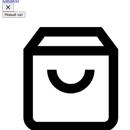
ElamaAI
Новый чат