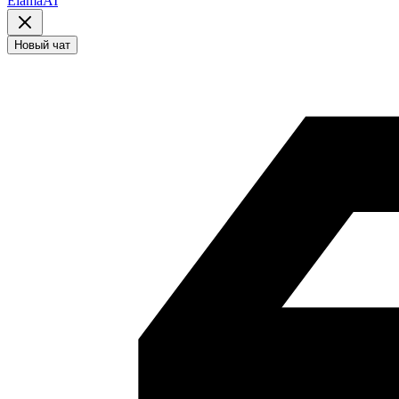
ElamaAI
Новый чат