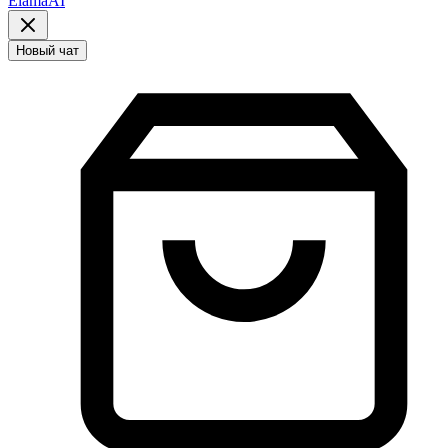
ElamaAI
Новый чат