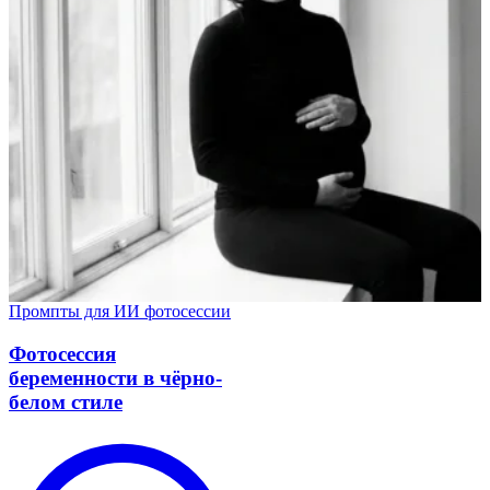
Промпты для ИИ фотосессии
Фотосессия
беременности в чёрно-
белом стиле