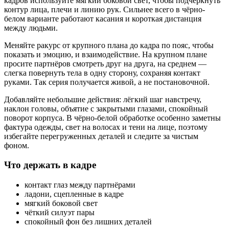
кадров используйте мягкий боковой свет, чтобы подчеркнуть
контур лица, плечи и линию рук. Сильнее всего в чёрно-
белом варианте работают касания и короткая дистанция
между людьми.
Меняйте ракурс от крупного плана до кадра по пояс, чтобы
показать и эмоцию, и взаимодействие. На крупном плане
просите партнёров смотреть друг на друга, на среднем —
слегка повернуть тела в одну сторону, сохраняя контакт
руками. Так серия получается живой, а не постановочной.
Добавляйте небольшие действия: лёгкий шаг навстречу,
наклон головы, объятие с закрытыми глазами, спокойный
поворот корпуса. В чёрно-белой обработке особенно заметны
фактура одежды, свет на волосах и тени на лице, поэтому
избегайте перегруженных деталей и следите за чистым
фоном.
Что держать в кадре
контакт глаз между партнёрами
ладони, сцепленные в кадре
мягкий боковой свет
чёткий силуэт пары
спокойный фон без лишних деталей