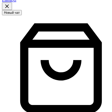
ElamaAI
Новый чат