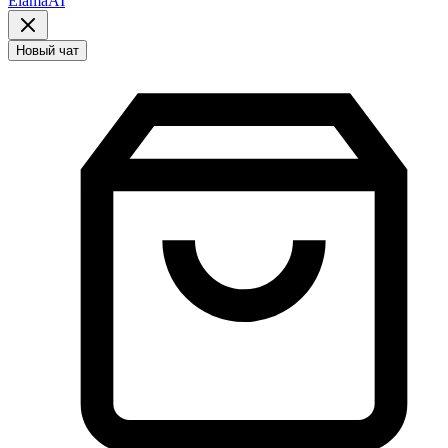
ElamaAI
Новый чат