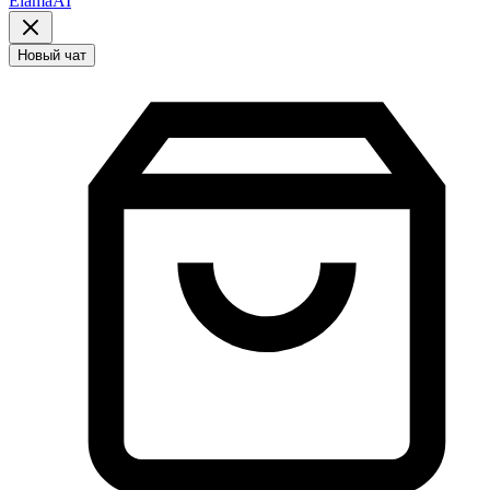
ElamaAI
Новый чат