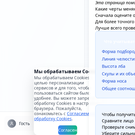
Эта страница помо
Какие черты меняю
Сначала оцените о
Для более точного
Лучше всего прове
Что учитыват
Форма подборо
Линия челюсти
Высота лба
Мы обрабатываем Cookies
Скулы и их объ
Мы обрабатываем Cookies с
Форма носа
целью персонализации
сервисов и для того, чтобы
Общее соотнош
пользоваться сайтом было
удобнее. Вы можете запретить
обработку Cookies в настройках
браузера. Пожалуйста,
ознакомьтесь с
Согласием на
Чтобы получить
обработку Cookies
.
Сравните лицо 
Гость
Проверьте сним
Согласен
Уберите сильну