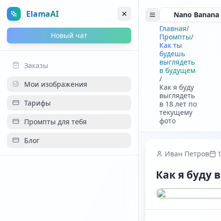
ElamaAI
Nano Banana 
Главная
/
Новый чат
Промпты
/
Как ты
будешь
выглядеть
Заказы
в будущем
/
Мои изображения
Как я буду
выглядеть
Тарифы
в 18 лет по
текущему
фото
Промпты для тебя
Блог
Иван Петров
Как я буду 